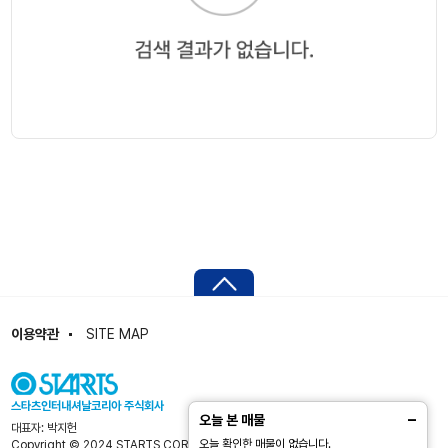
궁금한 내용
이용약관
SITE MAP
스타츠 코리아에 문의
영업시간
평일 09:00 ~ 18:00
(주말, 공휴일 휴무)
스타츠인터내셔날코리아 주식회사
−
오늘 본 매물
대표자: 박지헌
전화 문의
02-779-8170
(일본어 대응 가능)
오늘 확인한 매물이 없습니다.
Copyright © 2024 STARTS CORPORATION. All Rights Reserved.