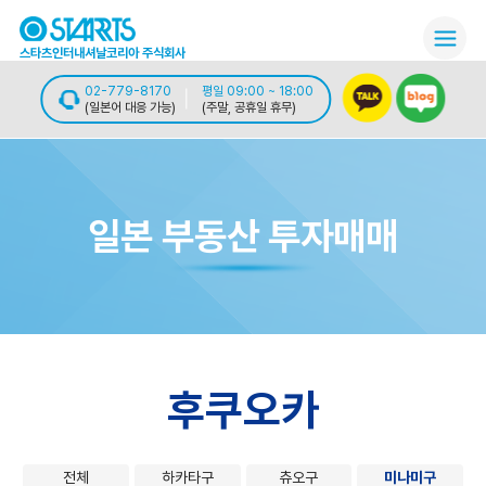
스타츠인터내셔날코리아 주식회사
02-779-8170
평일 09:00 ~ 18:00
(일본어 대응 가능)
(주말, 공휴일 휴무)
일본 부동산 투자매매
후쿠오카
전체
하카타구
츄오구
미나미구