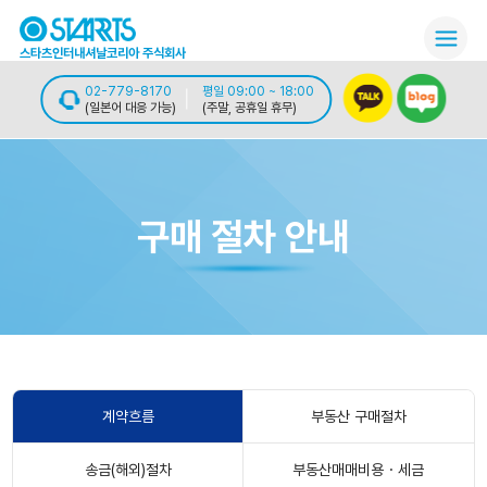
스타츠인터내셔날코리아 주식회사
02-779-8170
평일 09:00 ~ 18:00
(일본어 대응 가능)
(주말, 공휴일 휴무)
구매 절차 안내
계약흐름
부동산 구매절차
송금(해외)절차
부동산매매비용・세금